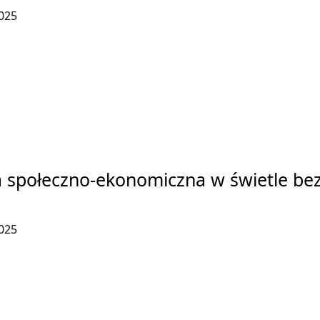
025
a społeczno-ekonomiczna w świetle b
025