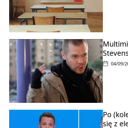
Multimi
Stevens
04/09/2
Po (kol
się z e