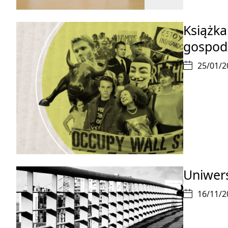
Książka
gospod
25/01/2
Uniwers
16/11/2