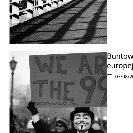
Buntown
europej
07/08/2