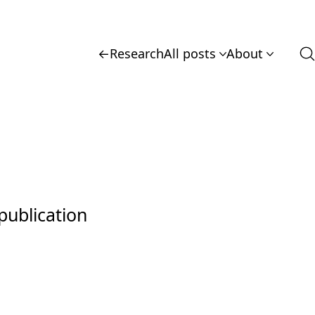
←
Research
All posts
About
publication