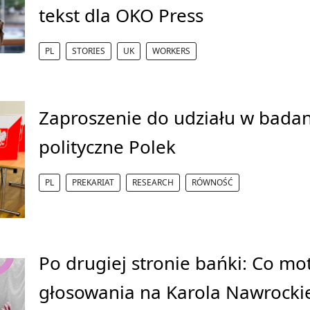
tekst dla OKO Press
PL
STORIES
UK
WORKERS
Zaproszenie do udziału w bada
polityczne Polek
PL
PREKARIAT
RESEARCH
RÓWNOŚĆ
Po drugiej stronie bańki: Co m
głosowania na Karola Nawrockie