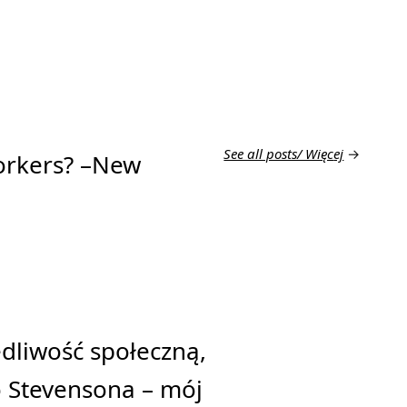
See all posts/ Więc
ej
→
workers? –New
dliwość społeczną,
o Stevensona – mój