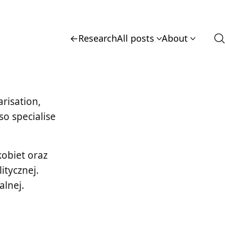
←
Research
All posts
About
arisation,
so specialise
kobiet oraz
itycznej.
alnej.