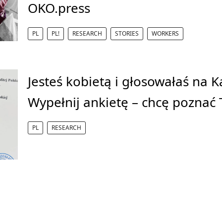
OKO.press
PL
PL!
RESEARCH
STORIES
WORKERS
Jesteś kobietą i głosowałaś na 
Wypełnij ankietę – chcę poznać
PL
RESEARCH