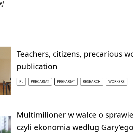
ej
Teachers, citizens, precarious 
publication
PL
PRECARIAT
PREKARIAT
RESEARCH
WORKERS
Multimilioner w walce o sprawie
czyli ekonomia według Gary’eg