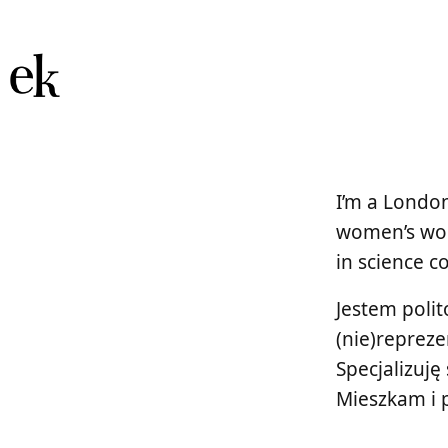
I’m a London
women’s work
in science c
Jestem polit
(nie)reprez
Specjalizuję
Mieszkam i 